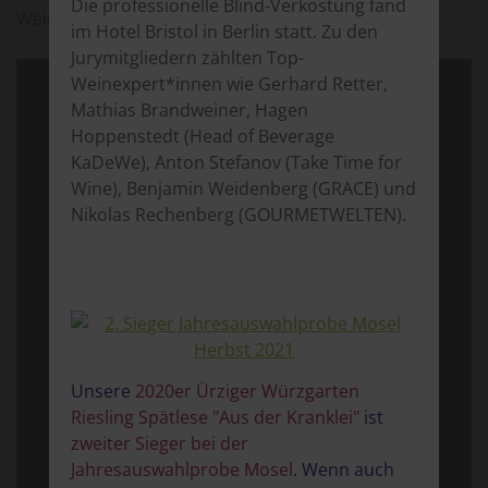
Die professionelle Blind-Verkostung fand
Weinberg.
im Hotel Bristol in Berlin statt. Zu den
Jurymitgliedern zählten Top-
Weinexpert*innen wie Gerhard Retter,
Mathias Brandweiner, Hagen
Hoppenstedt (Head of Beverage
KaDeWe), Anton Stefanov (Take Time for
Wine), Benjamin Weidenberg (GRACE) und
Nikolas Rechenberg (GOURMETWELTEN).
Unsere
2020er Ürziger Würzgarten
Riesling Spätlese "Aus der Kranklei"
ist
zweiter Sieger bei der
Jahresauswahlprobe Mosel
. Wenn auch