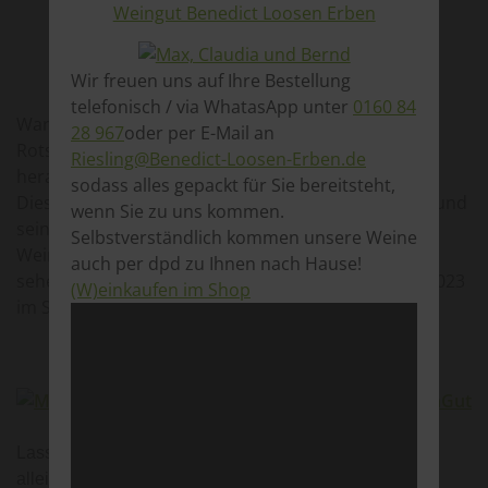
Wir freuen uns auf Ihre Bestellung
telefonisch / via WhatasApp unter
0160 84
Warum sind die Ürziger in der Region als
28 967
oder per E-Mail an
Rotschwänzchen bekannt und was ist das
Riesling@Benedict-Loosen-Erben.de
herausragende der Weine im Ürziger Würzgarten?
sodass alles gepackt für Sie bereitsteht,
Dieser Frage sind Moderator Marius Zimmermann und
wenn Sie zu uns kommen.
sein SWR Team zusammen mit Claudia Müller vom
Selbstverständlich kommen unsere Weine
WeinGut Benedict Loosen Erben nachgegangen. Zu
auch per dpd zu Ihnen nach Hause!
sehen gibt es das Ergebnis am Freitag, 18. August 2023
(W)einkaufen im Shop
im SWR Kaffee oder Tee.
Lass Dich begeistern von unseren Weinen, genieß ihn
allein, im Freundeskreis oder zum Essen.