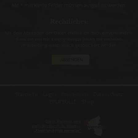
Das nostalgische Gefährt wird schnell zum
Mit * markierte Felder müssen ausgefüllt werden.
Mittelpunkt des Treffens.
Rechtliches:
Die mobile Vinothek ist exklusiv für Ihre
Weinprobe oder Veranstaltung buchbar. Ihre
Mit dem Absenden der Daten erkläre ich mich einverstanden,
Anfrage wird gern per Mail an
dass die von mir eingegebenen Daten zur weiteren
Verarbeitung elektronisch gespeichert werden.
Riesling@Benedict-Loosen-Erben.de
oder
Tel. 0160 84 28 967
oder
Tel. 06532 / 945 90
92
beantwortet.
Öffnungzeiten nach Vereinbarung.
Siehe auch:
„Biene“ mit besonderem
Lockstoff – Sleeping Beauties (sleeping-
Startseite
Login
Impressum
Datenschutz
beauties.de)
EPLR EULLE
Shop
Diese Webseite wird
gefördert durch die Initiative
„Rheinland-Pfalz vernetzt“