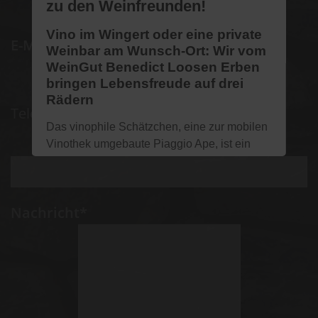
zu den Weinfreunden!
Vino im Wingert oder eine private
E-Mail
Weinbar am Wunsch-Ort: Wir vom
WeinGut Benedict Loosen Erben
bringen Lebensfreude auf drei
Rädern
Telefon
Das vinophile Schätzchen, eine zur mobilen
Vinothek umgebaute Piaggio Ape, ist ein
Eyecatcher, mega wendig und mit wenig
Platz zufrieden. Optisch ist sie ein Hingucker
und da alles praktisch verfügbar ist, ist sie
Nachricht*
gut geeignet für den flexiblen mobilen
Verkauf von Rieslingen aus den Steilstlagen
rund um Ürzig.
Auf drei Rädern tuckert die Ape durch die
steilen Weinberge, zum Standesamt oder zu
den Weinfreunden nach Hause. Mit dieser
pfiffigen Weinbar bieten wir