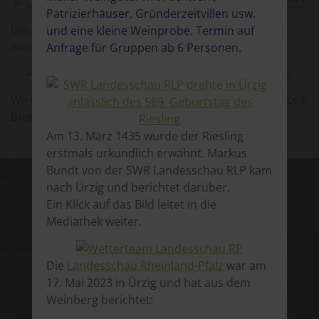
Patrizierhäuser, Gründerzeitvillen usw.
Die
Ürziger Sonnenuhr
ist im Familienbesitz unseres
und eine kleine Weinprobe. Termin auf
WeinGut Benedict Loosen Erben.
Anfrage für Gruppen ab 6 Personen.
Wir wünschen Euch eine genussvolle und spannende Zeit.
Bleiben wir optimistisch und gesund.
Am 13. März 1435 wurde der Riesling
erstmals urkundlich erwähnt. Markus
Bundt von der SWR Landesschau RLP kam
nach Ürzig und berichtet darüber.
Kontakt
Ein Klick auf das Bild leitet in die
Mediathek weiter.
WeinGut
Benedict Loosen Erben
Die
Landesschau Rheinland-Pfalz
war am
Claudia Müller und Bernhard Föhr
17. Mai 2023 in Ürzig und hat aus dem
Weinberg berichtet:
Sie haben Fragen zum Weinkauf oder wollen