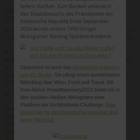
liefern durften. Zum Bankett anlässlich
Klicke hier, so schön schreibt verraten-verkauft.de
des Staatsbesuchs des Präsidenten der
über unsere Wein-Biene.
Italienische Republik Ende September
2024 wurde unsere 1990 Ürziger
Würzgarten Riesling Spätlese kredenzt.
Für unsere Weinfreunde in Ürzig bieten wir unseren
Riesling gekühlt 24/7 in einem Wein-Verkaufsautomat
an.
Spannend ist auch das
Akrostische Interview
Ihr findet den Automat in der Würzgartenstraße 1 in
von Iris Shafie
. Sie pflegt einen wunderbaren
Ürzig.
Weinblog über Wein, Food und Travel. Mit
ihrer Aktion #meetthewinery2024 bietet sie in
den sozialen Medien Weingütern eine
Plattform der Sichtbarkeits-Challenge.
Bitte
Als Winzer sehen wir uns als Landschaftspfleger dieser
klicke hier für das Akrostische Interview über
einzigartigen Wein-KulturLandschaft Mosel.
unser WeinGut.
Erlebe in einer
geführten Weinbergswanderung das
Steillagen-Feeling, Flora und Fauna in unseren
lebendigen Moselweinbergen
.