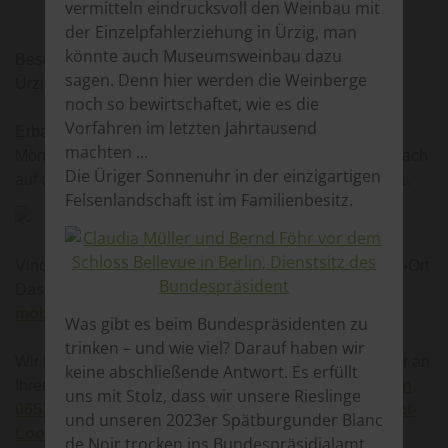
vermitteln eindrucksvoll den Weinbau mit
der Einzelpfahlerziehung in Ürzig, man
könnte auch Museumsweinbau dazu
Besuch uns im WeinGut in der Würzgartenstraße 1 in
sagen. Denn hier werden die Weinberge
Ürzig.
noch so bewirtschaftet, wie es die
Vorfahren im letzten Jahrtausend
Erbaut wurde das stattliche Patrizierhaus 1786 von
machten ...
Mönchen der ehemaligen Augustiner Abtei Springiersbach
Die Üriger Sonnenuhr in der einzigartigen
auf den Grundmauern eines Gewölbekellers anno 1511.
Felsenlandschaft ist im Familienbesitz.
Vino im Wingert oder eine private Weinbar am Wunsch-Ort
Das WeinGut Benedict Loosen Erben bringt mit der
mobilen Vinothek
Lebensfreude auf drei Rädern.
Was gibt es beim Bundespräsidenten zu
trinken – und wie viel? Darauf haben wir
Wir fahren wir zu Ihnen und bieten eine private Weinbar an
keine abschließende Antwort. Es erfüllt
Ihren Wunsch-Ort.
Infofon 0160 84 28 967
oder
Telefon
uns mit Stolz, dass wir unsere Rieslinge
06532 / 945 90 92
oder per Mail an
Riesling@Benedict-
und unseren 2023er Spätburgunder Blanc
Loosen-Erben.de
.
de Noir trocken ins Bundespräsidialamt