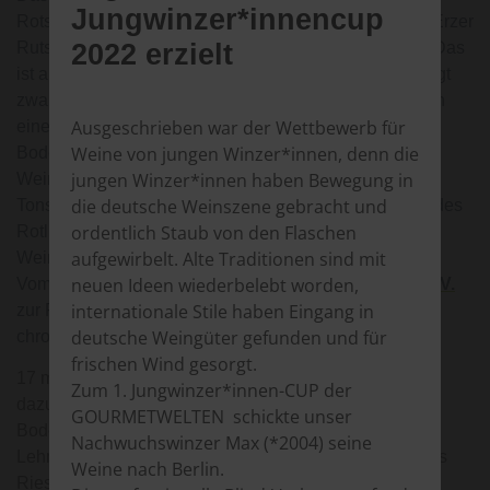
Jungwinzer*innencup
Rotschwänzchen. Die Ürziger sind in der Region als „Erzer
2022 erzielt
Rutschwänzcha“ (Ürziger Rotschwänzchen) bekannt. Das
ist auf den roten Boden zurückzuführen, denn Ürzig liegt
zwar im Rheinischen Schiefergebirge, aber zugleich an
Ausgeschrieben war der Wettbewerb für
einem Ausläufer der Wittlicher Senke. Das macht den
Weine von jungen Winzer*innen, denn die
Boden in den Weinbergen so interessant und die
jungen Winzer*innen haben Bewegung in
Weintrauben und ihre Weine so spannend. Roter
die deutsche Weinszene gebracht und
Tonschiefer, Hunsrückschiefer, Rhyolith, Konglomerat des
ordentlich Staub von den Flaschen
Rotliegenden und Feuersandstein, daraus besteht der
aufgewirbelt. Alte Traditionen sind mit
Weinbergsboden in Ürzig.
neuen Ideen wiederbelebt worden,
Vom Verkaufspreis werden 3,33 € an
„Annas Vereine.V.
internationale Stile haben Eingang in
zur Förderung von Einrichtungen zur Behandlung
deutsche Weingüter gefunden und für
chronisch und krebskranker Kinder“ gespendet.
frischen Wind gesorgt.
17 mal im Jahr will der Rebstock seinen Winzer sehen,
Zum 1. Jungwinzer*innen-CUP der
dazu zählen u. a. Reben schneiden, binden,
GOURMETWELTEN schickte unser
Bodenarbeiten, Laubarbeiten usw.
Nachwuchswinzer Max (*2004) seine
Lehn Dich entspannt zurück, nimm Dir ein Glas unseres
Weine nach Berlin.
Rieslings zur Hand und komm digital mit uns in den