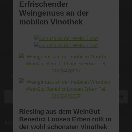
Erfrischender
telefonisch bestellen?
Weingenuss an der
Telefon: 0160 84 28 967
mobilen Vinothek
und 06532 / 945 90 92
E-Mail:
riesling@benedict-loosen-erben.de
Newsletter
Mit unserem Newsletter immer auf dem neuesten
Stand.
Riesling aus dem WeinGut
Benedict Loosen Erben rollt in
Name*
der wohl schönsten Vinothek