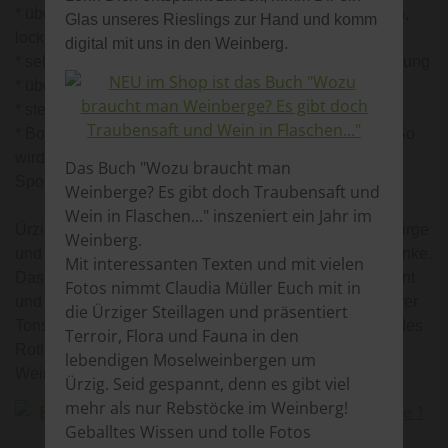
* überwiegend wurzelechte Riesling-Reben mit kleinen,
Glas unseres Rieslings zur Hand und komm
lockerbeerigen Trauben
digital mit uns in den Weinberg.
* sehr zeitaufwändig in traditioneller Einzelpfahl-Erziehung
* überwiegend in Handarbeit und nah an der Natur.
* steile Weinberge mit einer Hangneigung von bis 68°
* Bodenarbeiten machen wir wo es geht mechanisch. So
wird der Boden gelockert und gleichzeitig die
Das Buch "Wozu braucht man
Spontanbegrünung entwurzelt.
Weinberge? Es gibt doch Traubensaft und
Wein in Flaschen..." inszeniert ein Jahr im
Ürzig gehört geologisch zum Rheinischen Schiefergebirge
Weinberg.
und liegt zugleich an einem Ausläufer der Wittlicher Senke.
Mit interessanten Texten und mit vielen
Das macht den Boden in den Weinbergen so interessant
Fotos nimmt Claudia Müller Euch mit in
und die Weintrauben und ihre Weine so spannend. Roter
die Ürziger Steillagen und präsentiert
Tonschiefer, Hunsrückschiefer, Rhyolith, Konglomerat des
Terroir, Flora und Fauna in den
Rotliegenden und Feuersandstein, daraus besteht der
lebendigen Moselweinbergen um
Weinbergsboden in Ürzig.
Ürzig. Seid gespannt, denn es gibt viel
mehr als nur Rebstöcke im Weinberg!
Geballtes Wissen und tolle Fotos