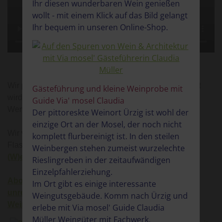
Ihr diesen wunderbaren Wein genießen
wollt - mit einem Klick auf das Bild gelangt
Ihr bequem in unseren Online-Shop.
(W)einkaufen im Shop
Wir produzieren Unikate in limiitierter Auflage. Abgefüllt
Gästeführung und kleine Weinprobe mit
wird der Wein Mitte des Folgejahres. Wir legen großen
Guide Via' mosel Claudia
Wert auf Qualität und produzieren Langstreckenläufer.
Der pittoreskte Weinort Ürzig ist wohl der
einzige Ort an der Mosel, der noch nicht
Wir versenden in Wein in Kartons zu 6, 12 oder 18
komplett flurbereinigt ist. In den steilen
Flaschen. Bitte bestellen Sie in unserem Online -
Weinbergen stehen zumeist wurzelechte
(W)einkaufen im Shop
Rieslingreben in der zeitaufwändigen
Einzelpfahlerziehung.
Abonieren sie den Newsletter und erfahren in
Im Ort gibt es einige interessante
unregelmäßigen Abständen Neuigkeiten aus dem
Weingutsgebäude. Komm nach Ürzig und
WeinGut
erlebe mit Via mosel' Guide Claudia
Müller Weingüter mit Fachwerk,