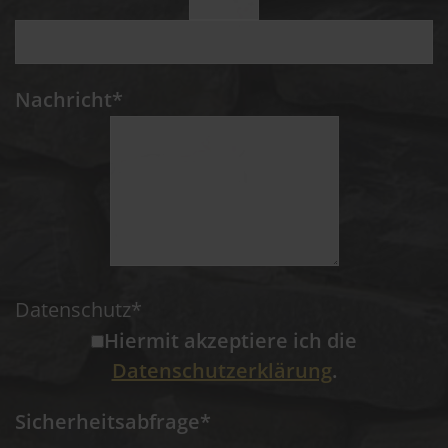
Nachricht*
Datenschutz*
Hiermit akzeptiere ich die
Datenschutzerklärung
.
Sicherheitsabfrage*
  ______   _    _     ______     ___    
