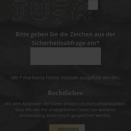
refresh
 /_   _// | || | ||  /_____//   / _ \\  

   | ||   | || | ||  `____ `   / //\ \\ 

  _| ||   | \\_/ ||  /___//   |  ___  ||

 /__//     \____//   `__ `    |_||  |_||

 `--`       `---`    /_//     `-`   `-` 

Bitte geben Sie die Zeichen aus der
Sicherheitsabfrage ein*
Mit * markierte Felder müssen ausgefüllt werden.
Rechtliches:
Mit dem Absenden der Daten erkläre ich mich einverstanden,
dass die von mir eingegebenen Daten zur weiteren
Verarbeitung elektronisch gespeichert werden.