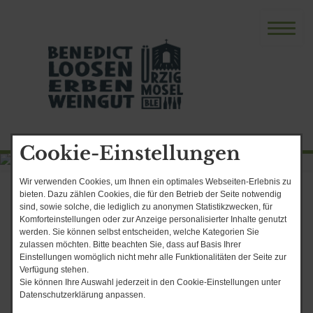
Cookie-Einstellungen
Wir verwenden Cookies, um Ihnen ein optimales Webseiten-Erlebnis zu
Start
bieten. Dazu zählen Cookies, die für den Betrieb der Seite notwendig
sind, sowie solche, die lediglich zu anonymen Statistikzwecken, für
Derzeit sind keine Einträge vorhanden.
Komforteinstellungen oder zur Anzeige personalisierter Inhalte genutzt
werden. Sie können selbst entscheiden, welche Kategorien Sie
zulassen möchten. Bitte beachten Sie, dass auf Basis Ihrer
Einstellungen womöglich nicht mehr alle Funktionalitäten der Seite zur
Weinbergswanderung mit
Verfügung stehen.
Sie können Ihre Auswahl jederzeit in den Cookie-Einstellungen unter
Winzerrast
Datenschutzerklärung anpassen.